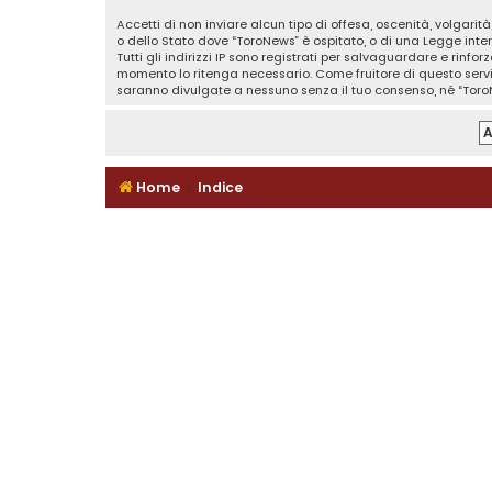
Accetti di non inviare alcun tipo di offesa, oscenità, volgari
o dello Stato dove “ToroNews” è ospitato, o di una Legge inter
Tutti gli indirizzi IP sono registrati per salvaguardare e rinf
momento lo ritenga necessario. Come fruitore di questo serv
saranno divulgate a nessuno senza il tuo consenso, né “Toro
Home
Indice