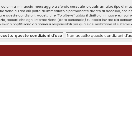
tà, calunnia, minaccia, messaggio a sfondo sessuale, o qualsiasi altro tipo di ma
nazionale. Fare ciò porta all’immediato e permanente divieto di accesso, con noti
orzare queste condizioni. Accetti che “ToroNews” abbia il diritto di rimuovere, risc
izio, accetti che ogni informazione (dato personale) tu abbia inviato sia cons
News” o phpBB sono da ritenersi responsabili per qualsiasi violazione al sistem