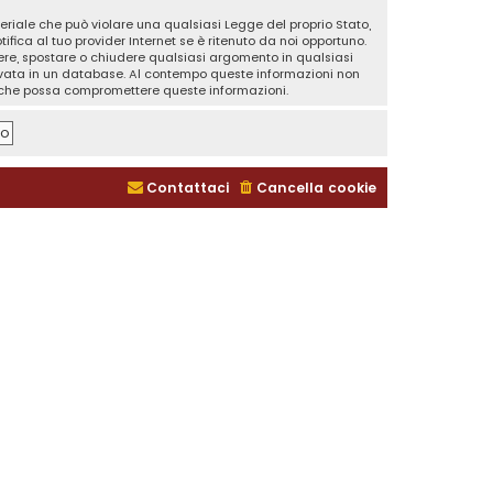
teriale che può violare una qualsiasi Legge del proprio Stato,
fica al tuo provider Internet se è ritenuto da noi opportuno.
rivere, spostare o chiudere qualsiasi argomento in qualsiasi
ervata in un database. Al contempo queste informazioni non
a che possa compromettere queste informazioni.
Contattaci
Cancella cookie