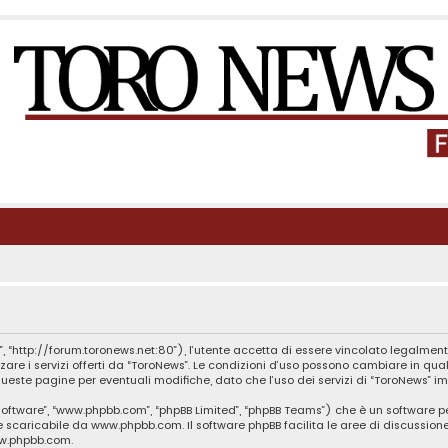
, “http://forum.toronews.net:80”), l’utente accetta di essere vincolato legalment
zzare i servizi offerti da “ToroNews”. Le condizioni d’uso possono cambiare in q
este pagine per eventuali modifiche, dato che l’uso dei servizi di “ToroNews” im
B software”, “www.phpbb.com”, “phpBB Limited”, “phpBB Teams”) che è un software p
te scaricabile da
www.phpbb.com
. Il software phpBB facilita le aree di discussio
ww.phpbb.com
.