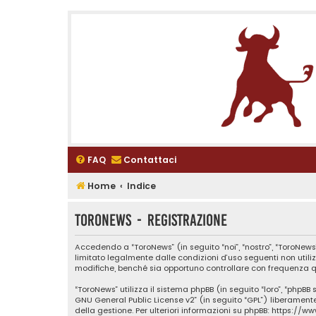
FAQ
Contattaci
Home
Indice
ToroNews - Registrazione
Accedendo a “ToroNews” (in seguito “noi”, “nostro”, “ToroNews”
limitato legalmente dalle condizioni d’uso seguenti non utili
modifiche, benché sia opportuno controllare con frequenza qu
“ToroNews” utilizza il sistema phpBB (in seguito “loro”, “phpB
GNU General Public License v2
” (in seguito “GPL”) liberamen
della gestione. Per ulteriori informazioni su phpBB:
https://w