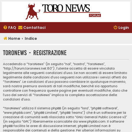
FAQ
Contattaci
Login
Home
Indice
ToroNews - Registrazione
Accedendo a “ToroNews” (in seguito “noi”, “nostro”, “ToroNews”,
“http://forum.toronews.net:80”), l’utente accetta di essere vincolato
legalmente alle seguenti condizioni d’uso. Se non accetti di essere limitato
legalmente dalle condizioni d’uso seguenti non utilizzare i servizi offerti da
“ToroNews”. Le condizioni d’uso possono cambiare in qualunque momento,
sarà nostra premura avvisarti di tali modifiche, benché sia opportuno
controllare con frequenza queste pagine per eventuali modifiche, dato che
l’uso dei servizi di “ToroNews” implica la completa accettazione delle
condizioni d’uso.
“ToroNews” utilizza il sistema phpBB (in seguito “loro”, “phpBB software”,
“www.phpbb.com”, “phpBB Limited”, “phpBB Teams”) che è un software per la
creazione di comunità web rilasciata sotto “
GNU General Public License v2
”
(in seguito “GPL”) liberamente scaricabile da
www.phpbb.com
. Il software
phpBB facilita le aree di discussione internet; phpBB Limited non è
responsabile dei contenuti e della gestione. Per ulteriori informazioni su