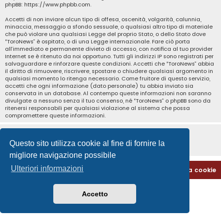
phpBB:
https://www.phpbb.com
.
Accetti di non inviare alcun tipo di offesa, oscenità, volgarità, calunnia,
minaccia, messaggio a sfondo sessuale, o qualsiasi altro tipo di materiale
che può violare una qualsiasi Legge del proprio Stato, o dello Stato dove
“ToroNews” è ospitato, o di una Legge internazionale. Fare ciò porta
all’immediato e permanente divieto di accesso, con notifica al tuo provider
Internet se è ritenuto da noi opportuno. Tutti gli indirizzi IP sono registrati per
salvaguardare e rinforzare queste condizioni. Accetti che “ToroNews” abbia
il diritto di rimuovere, riscrivere, spostare o chiudere qualsiasi argomento in
qualsiasi momento lo ritenga necessario. Come fruitore di questo servizio,
accetti che ogni informazione (dato personale) tu abbia inviato sia
conservata in un database. Al contempo queste informazioni non saranno
divulgate a nessuno senza il tuo consenso, né “ToroNews” o phpBB sono da
ritenersi responsabili per qualsiasi violazione al sistema che possa
compromettere queste informazioni.
Questo sito utilizza cookie al fine di fornire la
migliore navigazione possibile
Ulteriori informazioni
Home
Indice
Contattaci
Cancella cookie
Accetto