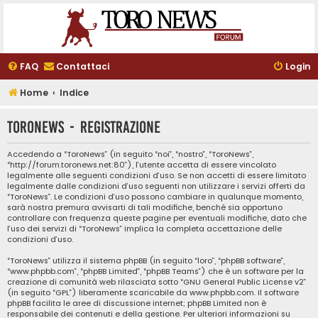
FAQ
Contattaci
Login
Home
Indice
ToroNews - Registrazione
Accedendo a “ToroNews” (in seguito “noi”, “nostro”, “ToroNews”,
“http://forum.toronews.net:80”), l’utente accetta di essere vincolato
legalmente alle seguenti condizioni d’uso. Se non accetti di essere limitato
legalmente dalle condizioni d’uso seguenti non utilizzare i servizi offerti da
“ToroNews”. Le condizioni d’uso possono cambiare in qualunque momento,
sarà nostra premura avvisarti di tali modifiche, benché sia opportuno
controllare con frequenza queste pagine per eventuali modifiche, dato che
l’uso dei servizi di “ToroNews” implica la completa accettazione delle
condizioni d’uso.
“ToroNews” utilizza il sistema phpBB (in seguito “loro”, “phpBB software”,
“www.phpbb.com”, “phpBB Limited”, “phpBB Teams”) che è un software per la
creazione di comunità web rilasciata sotto “
GNU General Public License v2
”
(in seguito “GPL”) liberamente scaricabile da
www.phpbb.com
. Il software
phpBB facilita le aree di discussione internet; phpBB Limited non è
responsabile dei contenuti e della gestione. Per ulteriori informazioni su