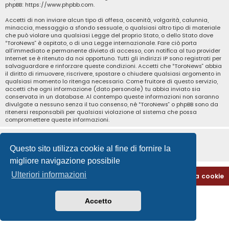
phpBB:
https://www.phpbb.com
.
Accetti di non inviare alcun tipo di offesa, oscenità, volgarità, calunnia,
minaccia, messaggio a sfondo sessuale, o qualsiasi altro tipo di materiale
che può violare una qualsiasi Legge del proprio Stato, o dello Stato dove
“ToroNews” è ospitato, o di una Legge internazionale. Fare ciò porta
all’immediato e permanente divieto di accesso, con notifica al tuo provider
Internet se è ritenuto da noi opportuno. Tutti gli indirizzi IP sono registrati per
salvaguardare e rinforzare queste condizioni. Accetti che “ToroNews” abbia
il diritto di rimuovere, riscrivere, spostare o chiudere qualsiasi argomento in
qualsiasi momento lo ritenga necessario. Come fruitore di questo servizio,
accetti che ogni informazione (dato personale) tu abbia inviato sia
conservata in un database. Al contempo queste informazioni non saranno
divulgate a nessuno senza il tuo consenso, né “ToroNews” o phpBB sono da
ritenersi responsabili per qualsiasi violazione al sistema che possa
compromettere queste informazioni.
Questo sito utilizza cookie al fine di fornire la
migliore navigazione possibile
Ulteriori informazioni
Home
Indice
Contattaci
Cancella cookie
Accetto