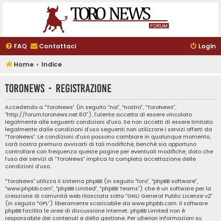
FAQ
Contattaci
Login
Home
Indice
ToroNews - Registrazione
Accedendo a “ToroNews” (in seguito “noi”, “nostro”, “ToroNews”,
“http://forum.toronews.net:80”), l’utente accetta di essere vincolato
legalmente alle seguenti condizioni d’uso. Se non accetti di essere limitato
legalmente dalle condizioni d’uso seguenti non utilizzare i servizi offerti da
“ToroNews”. Le condizioni d’uso possono cambiare in qualunque momento,
sarà nostra premura avvisarti di tali modifiche, benché sia opportuno
controllare con frequenza queste pagine per eventuali modifiche, dato che
l’uso dei servizi di “ToroNews” implica la completa accettazione delle
condizioni d’uso.
“ToroNews” utilizza il sistema phpBB (in seguito “loro”, “phpBB software”,
“www.phpbb.com”, “phpBB Limited”, “phpBB Teams”) che è un software per la
creazione di comunità web rilasciata sotto “
GNU General Public License v2
”
(in seguito “GPL”) liberamente scaricabile da
www.phpbb.com
. Il software
phpBB facilita le aree di discussione internet; phpBB Limited non è
responsabile dei contenuti e della gestione. Per ulteriori informazioni su