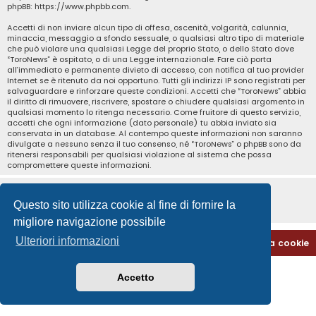
phpBB:
https://www.phpbb.com
.
Accetti di non inviare alcun tipo di offesa, oscenità, volgarità, calunnia,
minaccia, messaggio a sfondo sessuale, o qualsiasi altro tipo di materiale
che può violare una qualsiasi Legge del proprio Stato, o dello Stato dove
“ToroNews” è ospitato, o di una Legge internazionale. Fare ciò porta
all’immediato e permanente divieto di accesso, con notifica al tuo provider
Internet se è ritenuto da noi opportuno. Tutti gli indirizzi IP sono registrati per
salvaguardare e rinforzare queste condizioni. Accetti che “ToroNews” abbia
il diritto di rimuovere, riscrivere, spostare o chiudere qualsiasi argomento in
qualsiasi momento lo ritenga necessario. Come fruitore di questo servizio,
accetti che ogni informazione (dato personale) tu abbia inviato sia
conservata in un database. Al contempo queste informazioni non saranno
divulgate a nessuno senza il tuo consenso, né “ToroNews” o phpBB sono da
ritenersi responsabili per qualsiasi violazione al sistema che possa
compromettere queste informazioni.
Questo sito utilizza cookie al fine di fornire la
migliore navigazione possibile
Ulteriori informazioni
Home
Indice
Contattaci
Cancella cookie
Accetto