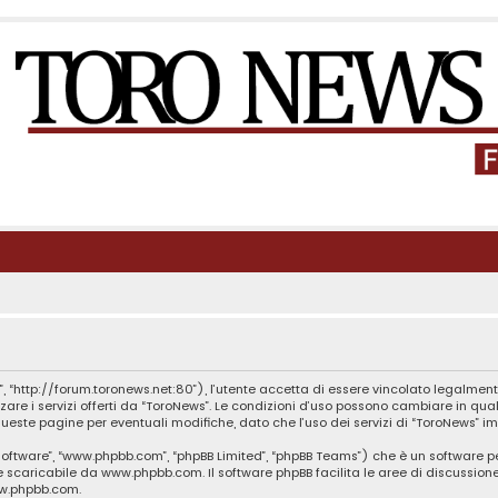
, “http://forum.toronews.net:80”), l’utente accetta di essere vincolato legalment
zzare i servizi offerti da “ToroNews”. Le condizioni d’uso possono cambiare in q
este pagine per eventuali modifiche, dato che l’uso dei servizi di “ToroNews” im
B software”, “www.phpbb.com”, “phpBB Limited”, “phpBB Teams”) che è un software p
te scaricabile da
www.phpbb.com
. Il software phpBB facilita le aree di discussio
ww.phpbb.com
.