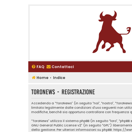
FAQ
Contattaci
Home
Indice
ToroNews - Registrazione
Accedendo a “ToroNews” (in seguito “noi”, “nostro”, “ToroNews”
limitato legalmente dalle condizioni d’uso seguenti non utili
modifiche, benché sia opportuno controllare con frequenza qu
“ToroNews” utilizza il sistema phpBB (in seguito “loro”, “phpB
GNU General Public License v2
” (in seguito “GPL”) liberamen
della gestione. Per ulteriori informazioni su phpBB:
https://w