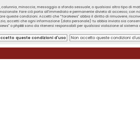
tà, calunnia, minaccia, messaggio a sfondo sessuale, o qualsiasi altro tipo di ma
nazionale. Fare ciò porta all’immediato e permanente divieto di accesso, con noti
orzare queste condizioni. Accetti che “ToroNews” abbia il diritto di rimuovere, risc
izio, accetti che ogni informazione (dato personale) tu abbia inviato sia cons
News” o phpBB sono da ritenersi responsabili per qualsiasi violazione al sistem