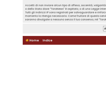
Accetti di non inviare alcun tipo di offesa, oscenità, volgari
o dello Stato dove “ToroNews” è ospitato, o di una Legge inter
Tutti gli indirizzi IP sono registrati per salvaguardare e rinf
momento lo ritenga necessario. Come fruitore di questo serv
saranno divulgate a nessuno senza il tuo consenso, né “Toro
Home
Indice