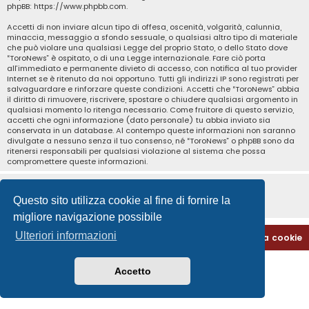
phpBB:
https://www.phpbb.com
.
Accetti di non inviare alcun tipo di offesa, oscenità, volgarità, calunnia,
minaccia, messaggio a sfondo sessuale, o qualsiasi altro tipo di materiale
che può violare una qualsiasi Legge del proprio Stato, o dello Stato dove
“ToroNews” è ospitato, o di una Legge internazionale. Fare ciò porta
all’immediato e permanente divieto di accesso, con notifica al tuo provider
Internet se è ritenuto da noi opportuno. Tutti gli indirizzi IP sono registrati per
salvaguardare e rinforzare queste condizioni. Accetti che “ToroNews” abbia
il diritto di rimuovere, riscrivere, spostare o chiudere qualsiasi argomento in
qualsiasi momento lo ritenga necessario. Come fruitore di questo servizio,
accetti che ogni informazione (dato personale) tu abbia inviato sia
conservata in un database. Al contempo queste informazioni non saranno
divulgate a nessuno senza il tuo consenso, né “ToroNews” o phpBB sono da
ritenersi responsabili per qualsiasi violazione al sistema che possa
compromettere queste informazioni.
Questo sito utilizza cookie al fine di fornire la
migliore navigazione possibile
Ulteriori informazioni
Home
Indice
Contattaci
Cancella cookie
Accetto