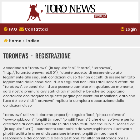
FAQ
Contattaci
Login
Home
Indice
ToroNews - Registrazione
Accedendo a “ToroNews” (in seguito “noi”, “nostro”, “ToroNews”,
“http://forum.toronews.net:80”), l’utente accetta di essere vincolato
legalmente alle seguenti condizioni d’uso. Se non accetti di essere limitato
legalmente dalle condizioni d’uso seguenti non utilizzare i servizi offerti da
“ToroNews”. Le condizioni d’uso possono cambiare in qualunque momento,
sarà nostra premura avvisarti di tali modifiche, benché sia opportuno
controllare con frequenza queste pagine per eventuali modifiche, dato che
l’uso dei servizi di “ToroNews” implica la completa accettazione delle
condizioni d’uso.
“ToroNews” utilizza il sistema phpBB (in seguito “loro”, “phpBB software”,
“www.phpbb.com”, “phpBB Limited”, “phpBB Teams”) che è un software per la
creazione di comunità web rilasciata sotto “
GNU General Public License v2
”
(in seguito “GPL”) liberamente scaricabile da
www.phpbb.com
. Il software
phpBB facilita le aree di discussione internet; phpBB Limited non è
responsabile dei contenuti e della gestione. Per ulteriori informazioni su