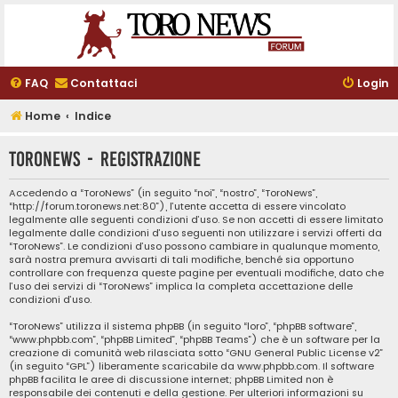
FAQ
Contattaci
Login
Home
Indice
ToroNews - Registrazione
Accedendo a “ToroNews” (in seguito “noi”, “nostro”, “ToroNews”,
“http://forum.toronews.net:80”), l’utente accetta di essere vincolato
legalmente alle seguenti condizioni d’uso. Se non accetti di essere limitato
legalmente dalle condizioni d’uso seguenti non utilizzare i servizi offerti da
“ToroNews”. Le condizioni d’uso possono cambiare in qualunque momento,
sarà nostra premura avvisarti di tali modifiche, benché sia opportuno
controllare con frequenza queste pagine per eventuali modifiche, dato che
l’uso dei servizi di “ToroNews” implica la completa accettazione delle
condizioni d’uso.
“ToroNews” utilizza il sistema phpBB (in seguito “loro”, “phpBB software”,
“www.phpbb.com”, “phpBB Limited”, “phpBB Teams”) che è un software per la
creazione di comunità web rilasciata sotto “
GNU General Public License v2
”
(in seguito “GPL”) liberamente scaricabile da
www.phpbb.com
. Il software
phpBB facilita le aree di discussione internet; phpBB Limited non è
responsabile dei contenuti e della gestione. Per ulteriori informazioni su