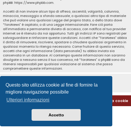
phpBB:
https://www.phpbb.com
.
Accetti di non inviare alcun tipo di offesa, oscenità, volgarità, calunnia,
minaccia, messaggio a sfondo sessuale, o qualsiasi altro tipo di materiale
che può violare una qualsiasi Legge del proprio Stato, o dello Stato dove
“ToroNews” è ospitato, o di una Legge internazionale. Fare ciò porta
all’immediato e permanente divieto di accesso, con notifica al tuo provider
Internet se è ritenuto da noi opportuno. Tutti gli indirizzi IP sono registrati per
salvaguardare e rinforzare queste condizioni. Accetti che “ToroNews” abbia
il diritto di rimuovere, riscrivere, spostare o chiudere qualsiasi argomento in
qualsiasi momento lo ritenga necessario. Come fruitore di questo servizio,
accetti che ogni informazione (dato personale) tu abbia inviato sia
conservata in un database. Al contempo queste informazioni non saranno
divulgate a nessuno senza il tuo consenso, né “ToroNews” o phpBB sono da
ritenersi responsabili per qualsiasi violazione al sistema che possa
compromettere queste informazioni.
Questo sito utilizza cookie al fine di fornire la
migliore navigazione possibile
Ulteriori informazioni
Home
Indice
Contattaci
Cancella cookie
Accetto