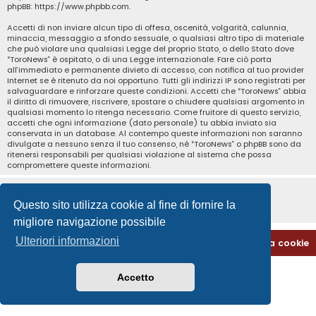
phpBB:
https://www.phpbb.com
.
Accetti di non inviare alcun tipo di offesa, oscenità, volgarità, calunnia,
minaccia, messaggio a sfondo sessuale, o qualsiasi altro tipo di materiale
che può violare una qualsiasi Legge del proprio Stato, o dello Stato dove
“ToroNews” è ospitato, o di una Legge internazionale. Fare ciò porta
all’immediato e permanente divieto di accesso, con notifica al tuo provider
Internet se è ritenuto da noi opportuno. Tutti gli indirizzi IP sono registrati per
salvaguardare e rinforzare queste condizioni. Accetti che “ToroNews” abbia
il diritto di rimuovere, riscrivere, spostare o chiudere qualsiasi argomento in
qualsiasi momento lo ritenga necessario. Come fruitore di questo servizio,
accetti che ogni informazione (dato personale) tu abbia inviato sia
conservata in un database. Al contempo queste informazioni non saranno
divulgate a nessuno senza il tuo consenso, né “ToroNews” o phpBB sono da
ritenersi responsabili per qualsiasi violazione al sistema che possa
compromettere queste informazioni.
Questo sito utilizza cookie al fine di fornire la
migliore navigazione possibile
Ulteriori informazioni
Home
Indice
Contattaci
Cancella cookie
Accetto