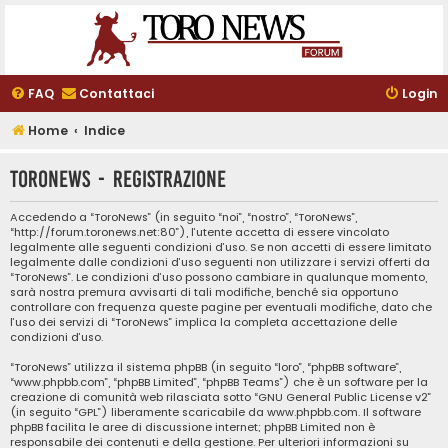
FAQ
Contattaci
Login
Home
Indice
ToroNews - Registrazione
Accedendo a “ToroNews” (in seguito “noi”, “nostro”, “ToroNews”,
“http://forum.toronews.net:80”), l’utente accetta di essere vincolato
legalmente alle seguenti condizioni d’uso. Se non accetti di essere limitato
legalmente dalle condizioni d’uso seguenti non utilizzare i servizi offerti da
“ToroNews”. Le condizioni d’uso possono cambiare in qualunque momento,
sarà nostra premura avvisarti di tali modifiche, benché sia opportuno
controllare con frequenza queste pagine per eventuali modifiche, dato che
l’uso dei servizi di “ToroNews” implica la completa accettazione delle
condizioni d’uso.
“ToroNews” utilizza il sistema phpBB (in seguito “loro”, “phpBB software”,
“www.phpbb.com”, “phpBB Limited”, “phpBB Teams”) che è un software per la
creazione di comunità web rilasciata sotto “
GNU General Public License v2
”
(in seguito “GPL”) liberamente scaricabile da
www.phpbb.com
. Il software
phpBB facilita le aree di discussione internet; phpBB Limited non è
responsabile dei contenuti e della gestione. Per ulteriori informazioni su