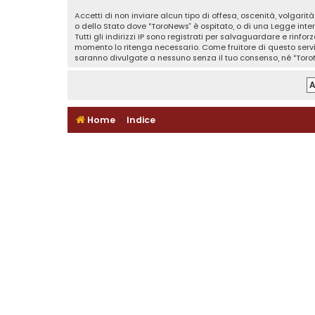
Accetti di non inviare alcun tipo di offesa, oscenità, volgari
o dello Stato dove “ToroNews” è ospitato, o di una Legge inter
Tutti gli indirizzi IP sono registrati per salvaguardare e rinf
momento lo ritenga necessario. Come fruitore di questo serv
saranno divulgate a nessuno senza il tuo consenso, né “Toro
Home
Indice