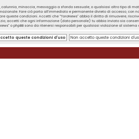
tà, calunnia, minaccia, messaggio a sfondo sessuale, o qualsiasi altro tipo di ma
nazionale. Fare ciò porta all’immediato e permanente divieto di accesso, con noti
orzare queste condizioni. Accetti che “ToroNews” abbia il diritto di rimuovere, risc
izio, accetti che ogni informazione (dato personale) tu abbia inviato sia cons
News” o phpBB sono da ritenersi responsabili per qualsiasi violazione al sistem