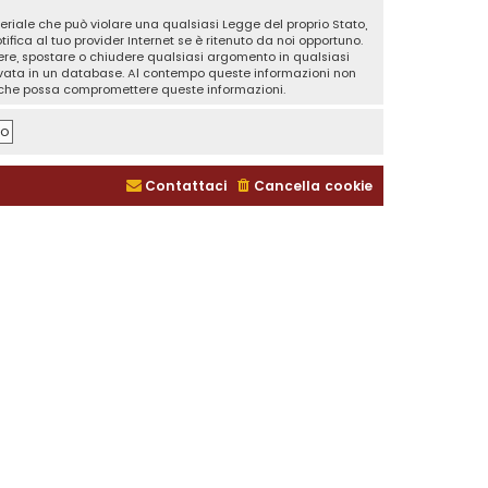
teriale che può violare una qualsiasi Legge del proprio Stato,
fica al tuo provider Internet se è ritenuto da noi opportuno.
rivere, spostare o chiudere qualsiasi argomento in qualsiasi
ervata in un database. Al contempo queste informazioni non
a che possa compromettere queste informazioni.
Contattaci
Cancella cookie