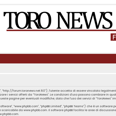
, “http://forum.toronews.net:80”), l’utente accetta di essere vincolato legalment
zzare i servizi offerti da “ToroNews”. Le condizioni d’uso possono cambiare in q
este pagine per eventuali modifiche, dato che l’uso dei servizi di “ToroNews” im
B software”, “www.phpbb.com”, “phpBB Limited”, “phpBB Teams”) che è un software p
te scaricabile da
www.phpbb.com
. Il software phpBB facilita le aree di discussio
ww.phpbb.com
.