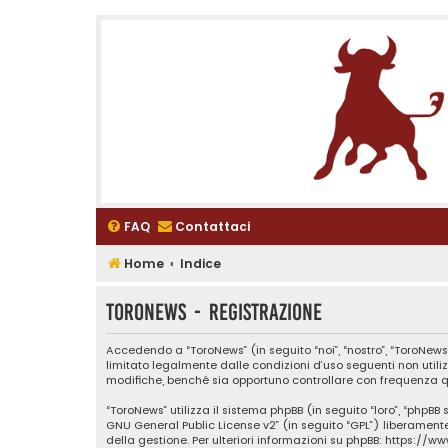
FAQ
Contattaci
Home
Indice
ToroNews - Registrazione
Accedendo a “ToroNews” (in seguito “noi”, “nostro”, “ToroNews”
limitato legalmente dalle condizioni d’uso seguenti non utili
modifiche, benché sia opportuno controllare con frequenza qu
“ToroNews” utilizza il sistema phpBB (in seguito “loro”, “phpB
GNU General Public License v2
” (in seguito “GPL”) liberamen
della gestione. Per ulteriori informazioni su phpBB:
https://w