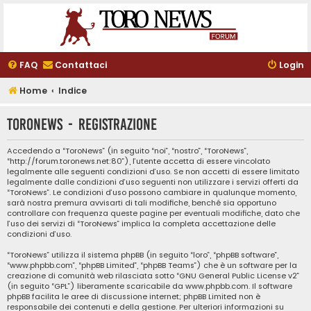
FAQ
Contattaci
Login
Home
Indice
ToroNews - Registrazione
Accedendo a “ToroNews” (in seguito “noi”, “nostro”, “ToroNews”,
“http://forum.toronews.net:80”), l’utente accetta di essere vincolato
legalmente alle seguenti condizioni d’uso. Se non accetti di essere limitato
legalmente dalle condizioni d’uso seguenti non utilizzare i servizi offerti da
“ToroNews”. Le condizioni d’uso possono cambiare in qualunque momento,
sarà nostra premura avvisarti di tali modifiche, benché sia opportuno
controllare con frequenza queste pagine per eventuali modifiche, dato che
l’uso dei servizi di “ToroNews” implica la completa accettazione delle
condizioni d’uso.
“ToroNews” utilizza il sistema phpBB (in seguito “loro”, “phpBB software”,
“www.phpbb.com”, “phpBB Limited”, “phpBB Teams”) che è un software per la
creazione di comunità web rilasciata sotto “
GNU General Public License v2
”
(in seguito “GPL”) liberamente scaricabile da
www.phpbb.com
. Il software
phpBB facilita le aree di discussione internet; phpBB Limited non è
responsabile dei contenuti e della gestione. Per ulteriori informazioni su