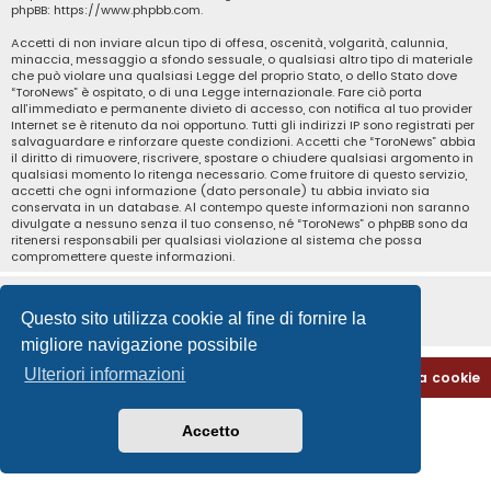
phpBB:
https://www.phpbb.com
.
Accetti di non inviare alcun tipo di offesa, oscenità, volgarità, calunnia,
minaccia, messaggio a sfondo sessuale, o qualsiasi altro tipo di materiale
che può violare una qualsiasi Legge del proprio Stato, o dello Stato dove
“ToroNews” è ospitato, o di una Legge internazionale. Fare ciò porta
all’immediato e permanente divieto di accesso, con notifica al tuo provider
Internet se è ritenuto da noi opportuno. Tutti gli indirizzi IP sono registrati per
salvaguardare e rinforzare queste condizioni. Accetti che “ToroNews” abbia
il diritto di rimuovere, riscrivere, spostare o chiudere qualsiasi argomento in
qualsiasi momento lo ritenga necessario. Come fruitore di questo servizio,
accetti che ogni informazione (dato personale) tu abbia inviato sia
conservata in un database. Al contempo queste informazioni non saranno
divulgate a nessuno senza il tuo consenso, né “ToroNews” o phpBB sono da
ritenersi responsabili per qualsiasi violazione al sistema che possa
compromettere queste informazioni.
Questo sito utilizza cookie al fine di fornire la
migliore navigazione possibile
Ulteriori informazioni
Home
Indice
Contattaci
Cancella cookie
Accetto