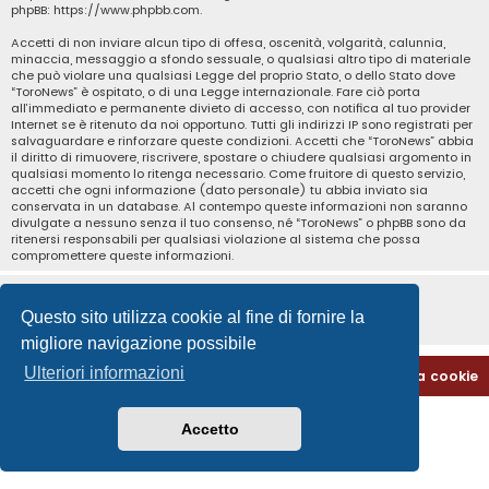
phpBB:
https://www.phpbb.com
.
Accetti di non inviare alcun tipo di offesa, oscenità, volgarità, calunnia,
minaccia, messaggio a sfondo sessuale, o qualsiasi altro tipo di materiale
che può violare una qualsiasi Legge del proprio Stato, o dello Stato dove
“ToroNews” è ospitato, o di una Legge internazionale. Fare ciò porta
all’immediato e permanente divieto di accesso, con notifica al tuo provider
Internet se è ritenuto da noi opportuno. Tutti gli indirizzi IP sono registrati per
salvaguardare e rinforzare queste condizioni. Accetti che “ToroNews” abbia
il diritto di rimuovere, riscrivere, spostare o chiudere qualsiasi argomento in
qualsiasi momento lo ritenga necessario. Come fruitore di questo servizio,
accetti che ogni informazione (dato personale) tu abbia inviato sia
conservata in un database. Al contempo queste informazioni non saranno
divulgate a nessuno senza il tuo consenso, né “ToroNews” o phpBB sono da
ritenersi responsabili per qualsiasi violazione al sistema che possa
compromettere queste informazioni.
Questo sito utilizza cookie al fine di fornire la
migliore navigazione possibile
Ulteriori informazioni
Home
Indice
Contattaci
Cancella cookie
Accetto