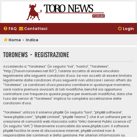
FAQ
Contattaci
Login
Home
Indice
ToroNews - Registrazione
Accedendo a “ToroNews” (in seguito “noi”, “nostro”, “ToroNews”,
“http://forum.toronews.net:80”), l’utente accetta di essere vincolato
legalmente alle seguenti condizioni d’uso. Se non accetti di essere limitato
legalmente dalle condizioni d’uso seguenti non utilizzare i servizi offerti da
“ToroNews”. Le condizioni d’uso possono cambiare in qualunque momento,
sarà nostra premura avvisarti di tali modifiche, benché sia opportuno
controllare con frequenza queste pagine per eventuali modifiche, dato che
l’uso dei servizi di “ToroNews” implica la completa accettazione delle
condizioni d’uso.
“ToroNews” utilizza il sistema phpBB (in seguito “loro”, “phpBB software”,
“www.phpbb.com”, “phpBB Limited”, “phpBB Teams”) che è un software per la
creazione di comunità web rilasciata sotto “
GNU General Public License v2
”
(in seguito “GPL”) liberamente scaricabile da
www.phpbb.com
. Il software
phpBB facilita le aree di discussione internet; phpBB Limited non è
responsabile dei contenuti e della gestione. Per ulteriori informazioni su