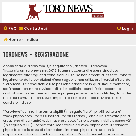
FAQ
Contattaci
Login
Home
Indice
ToroNews - Registrazione
Accedendo a “ToroNews” (in seguito “noi”, “nostro”, “ToroNews”,
“http://forum.toronews.net:80”), l’utente accetta di essere vincolato
legalmente alle seguenti condizioni d’uso. Se non accetti di essere limitato
legalmente dalle condizioni d’uso seguenti non utilizzare i servizi offerti da
“ToroNews”. Le condizioni d’uso possono cambiare in qualunque momento,
sarà nostra premura avvisarti di tali modifiche, benché sia opportuno
controllare con frequenza queste pagine per eventuali modifiche, dato che
l’uso dei servizi di “ToroNews” implica la completa accettazione delle
condizioni d’uso.
“ToroNews” utilizza il sistema phpBB (in seguito “loro”, “phpBB software”,
“www.phpbb.com”, “phpBB Limited”, “phpBB Teams”) che è un software per la
creazione di comunità web rilasciata sotto “
GNU General Public License v2
”
(in seguito “GPL”) liberamente scaricabile da
www.phpbb.com
. Il software
phpBB facilita le aree di discussione internet; phpBB Limited non è
responsabile dei contenuti e della gestione. Per ulteriori informazioni su