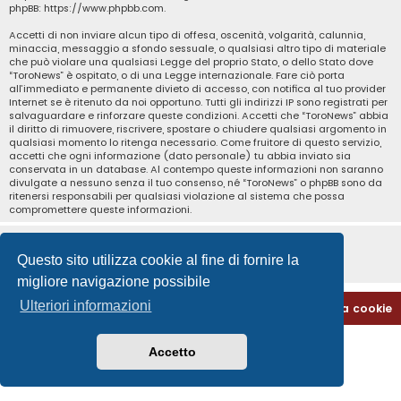
phpBB:
https://www.phpbb.com
.
Accetti di non inviare alcun tipo di offesa, oscenità, volgarità, calunnia,
minaccia, messaggio a sfondo sessuale, o qualsiasi altro tipo di materiale
che può violare una qualsiasi Legge del proprio Stato, o dello Stato dove
“ToroNews” è ospitato, o di una Legge internazionale. Fare ciò porta
all’immediato e permanente divieto di accesso, con notifica al tuo provider
Internet se è ritenuto da noi opportuno. Tutti gli indirizzi IP sono registrati per
salvaguardare e rinforzare queste condizioni. Accetti che “ToroNews” abbia
il diritto di rimuovere, riscrivere, spostare o chiudere qualsiasi argomento in
qualsiasi momento lo ritenga necessario. Come fruitore di questo servizio,
accetti che ogni informazione (dato personale) tu abbia inviato sia
conservata in un database. Al contempo queste informazioni non saranno
divulgate a nessuno senza il tuo consenso, né “ToroNews” o phpBB sono da
ritenersi responsabili per qualsiasi violazione al sistema che possa
compromettere queste informazioni.
Questo sito utilizza cookie al fine di fornire la
migliore navigazione possibile
Ulteriori informazioni
Home
Indice
Contattaci
Cancella cookie
Accetto