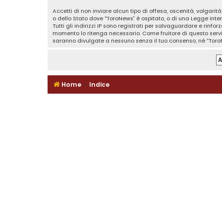
Accetti di non inviare alcun tipo di offesa, oscenità, volgari
o dello Stato dove “ToroNews” è ospitato, o di una Legge inter
Tutti gli indirizzi IP sono registrati per salvaguardare e rinf
momento lo ritenga necessario. Come fruitore di questo serv
saranno divulgate a nessuno senza il tuo consenso, né “Toro
Home
Indice