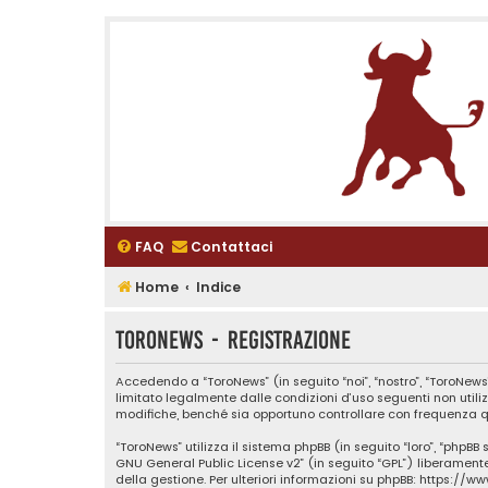
FAQ
Contattaci
Home
Indice
ToroNews - Registrazione
Accedendo a “ToroNews” (in seguito “noi”, “nostro”, “ToroNews”
limitato legalmente dalle condizioni d’uso seguenti non utili
modifiche, benché sia opportuno controllare con frequenza qu
“ToroNews” utilizza il sistema phpBB (in seguito “loro”, “phpB
GNU General Public License v2
” (in seguito “GPL”) liberamen
della gestione. Per ulteriori informazioni su phpBB:
https://w