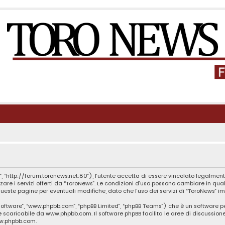
, “http://forum.toronews.net:80”), l’utente accetta di essere vincolato legalment
zzare i servizi offerti da “ToroNews”. Le condizioni d’uso possono cambiare in q
este pagine per eventuali modifiche, dato che l’uso dei servizi di “ToroNews” im
B software”, “www.phpbb.com”, “phpBB Limited”, “phpBB Teams”) che è un software p
te scaricabile da
www.phpbb.com
. Il software phpBB facilita le aree di discussio
ww.phpbb.com
.