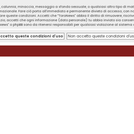
tà, calunnia, minaccia, messaggio a sfondo sessuale, o qualsiasi altro tipo di ma
nazionale. Fare ciò porta all’immediato e permanente divieto di accesso, con noti
orzare queste condizioni. Accetti che “ToroNews” abbia il diritto di rimuovere, risc
izio, accetti che ogni informazione (dato personale) tu abbia inviato sia cons
News” o phpBB sono da ritenersi responsabili per qualsiasi violazione al sistem