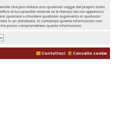
teriale che può violare una qualsiasi Legge del proprio Stato,
fica al tuo provider Internet se è ritenuto da noi opportuno.
rivere, spostare o chiudere qualsiasi argomento in qualsiasi
ervata in un database. Al contempo queste informazioni non
a che possa compromettere queste informazioni.
Contattaci
Cancella cookie