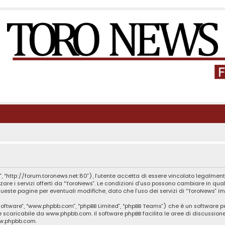
, “http://forum.toronews.net:80”), l’utente accetta di essere vincolato legalment
zzare i servizi offerti da “ToroNews”. Le condizioni d’uso possono cambiare in q
este pagine per eventuali modifiche, dato che l’uso dei servizi di “ToroNews” im
B software”, “www.phpbb.com”, “phpBB Limited”, “phpBB Teams”) che è un software p
te scaricabile da
www.phpbb.com
. Il software phpBB facilita le aree di discussio
ww.phpbb.com
.