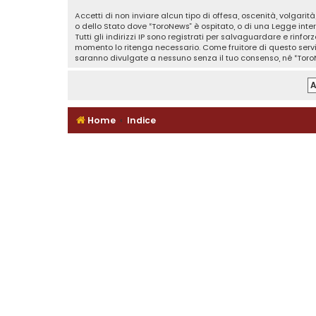
Accetti di non inviare alcun tipo di offesa, oscenità, volgari
o dello Stato dove “ToroNews” è ospitato, o di una Legge inter
Tutti gli indirizzi IP sono registrati per salvaguardare e rinf
momento lo ritenga necessario. Come fruitore di questo serv
saranno divulgate a nessuno senza il tuo consenso, né “Toro
Home
Indice