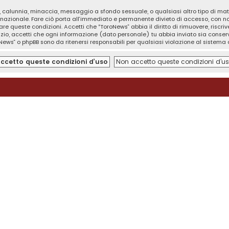
tà, calunnia, minaccia, messaggio a sfondo sessuale, o qualsiasi altro tipo di ma
nazionale. Fare ciò porta all’immediato e permanente divieto di accesso, con noti
orzare queste condizioni. Accetti che “ToroNews” abbia il diritto di rimuovere, risc
izio, accetti che ogni informazione (dato personale) tu abbia inviato sia cons
News” o phpBB sono da ritenersi responsabili per qualsiasi violazione al sistem