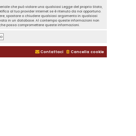
teriale che può violare una qualsiasi Legge del proprio Stato,
fica al tuo provider Internet se è ritenuto da noi opportuno.
rivere, spostare o chiudere qualsiasi argomento in qualsiasi
ervata in un database. Al contempo queste informazioni non
a che possa compromettere queste informazioni.
Contattaci
Cancella cookie