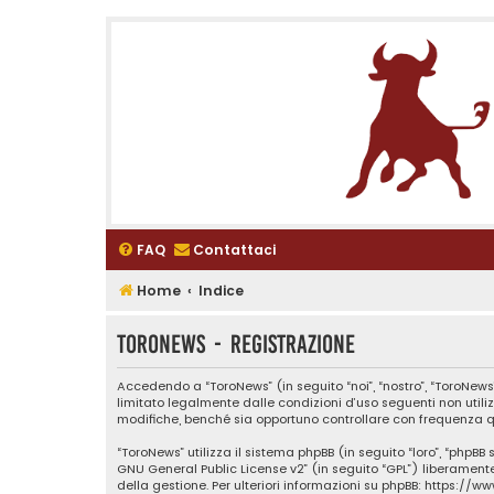
FAQ
Contattaci
Home
Indice
ToroNews - Registrazione
Accedendo a “ToroNews” (in seguito “noi”, “nostro”, “ToroNews”
limitato legalmente dalle condizioni d’uso seguenti non utili
modifiche, benché sia opportuno controllare con frequenza qu
“ToroNews” utilizza il sistema phpBB (in seguito “loro”, “phpB
GNU General Public License v2
” (in seguito “GPL”) liberamen
della gestione. Per ulteriori informazioni su phpBB:
https://w