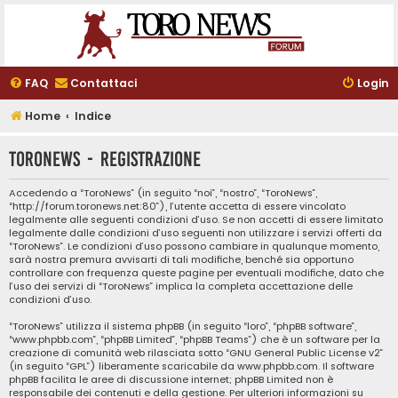
FAQ
Contattaci
Login
Home
Indice
ToroNews - Registrazione
Accedendo a “ToroNews” (in seguito “noi”, “nostro”, “ToroNews”,
“http://forum.toronews.net:80”), l’utente accetta di essere vincolato
legalmente alle seguenti condizioni d’uso. Se non accetti di essere limitato
legalmente dalle condizioni d’uso seguenti non utilizzare i servizi offerti da
“ToroNews”. Le condizioni d’uso possono cambiare in qualunque momento,
sarà nostra premura avvisarti di tali modifiche, benché sia opportuno
controllare con frequenza queste pagine per eventuali modifiche, dato che
l’uso dei servizi di “ToroNews” implica la completa accettazione delle
condizioni d’uso.
“ToroNews” utilizza il sistema phpBB (in seguito “loro”, “phpBB software”,
“www.phpbb.com”, “phpBB Limited”, “phpBB Teams”) che è un software per la
creazione di comunità web rilasciata sotto “
GNU General Public License v2
”
(in seguito “GPL”) liberamente scaricabile da
www.phpbb.com
. Il software
phpBB facilita le aree di discussione internet; phpBB Limited non è
responsabile dei contenuti e della gestione. Per ulteriori informazioni su