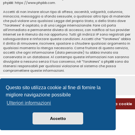
phpBB:
https://www.phpbb.com
.
Accetti di non inviare alcun tipo di offesa, oscenità, volgarità, calunnia,
minaccia, messaggio a sfondo sessuale, o qualsiasi altro tipo di materiale
che può violare una qualsiasi Legge del proprio Stato, o dello Stato dove
“ToroNews” è ospitato, o di una Legge internazionale. Fare ciò porta
all’immediato e permanente divieto di accesso, con notifica al tuo provider
Internet se è ritenuto da noi opportuno. Tutti gli indirizzi IP sono registrati per
salvaguardare e rinforzare queste condizioni. Accetti che “ToroNews” abbia
il diritto di rimuovere, riscrivere, spostare o chiudere qualsiasi argomento in
qualsiasi momento lo ritenga necessario. Come fruitore di questo servizio,
accetti che ogni informazione (dato personale) tu abbia inviato sia
conservata in un database. Al contempo queste informazioni non saranno
divulgate a nessuno senza il tuo consenso, né “ToroNews” o phpBB sono da
ritenersi responsabili per qualsiasi violazione al sistema che possa
compromettere queste informazioni.
Questo sito utilizza cookie al fine di fornire la
migliore navigazione possibile
Ulteriori informazioni
Home
Indice
Contattaci
Cancella cookie
Accetto