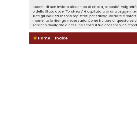
Accetti di non inviare alcun tipo di offesa, oscenità, volgari
o dello Stato dove “ToroNews” è ospitato, o di una Legge inter
Tutti gli indirizzi IP sono registrati per salvaguardare e rinf
momento lo ritenga necessario. Come fruitore di questo serv
saranno divulgate a nessuno senza il tuo consenso, né “Toro
Home
Indice