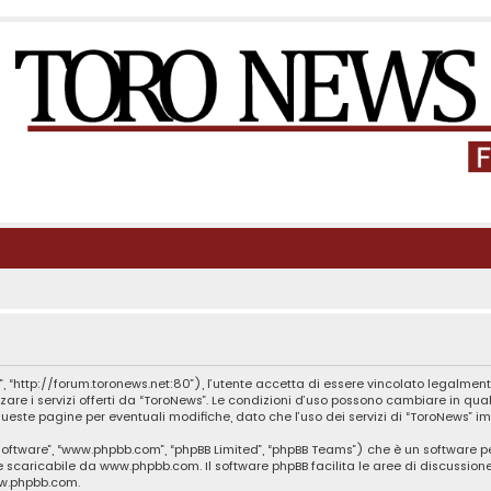
, “http://forum.toronews.net:80”), l’utente accetta di essere vincolato legalment
zzare i servizi offerti da “ToroNews”. Le condizioni d’uso possono cambiare in q
este pagine per eventuali modifiche, dato che l’uso dei servizi di “ToroNews” im
B software”, “www.phpbb.com”, “phpBB Limited”, “phpBB Teams”) che è un software p
te scaricabile da
www.phpbb.com
. Il software phpBB facilita le aree di discussio
ww.phpbb.com
.