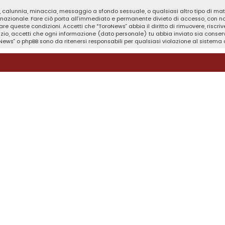
tà, calunnia, minaccia, messaggio a sfondo sessuale, o qualsiasi altro tipo di ma
nazionale. Fare ciò porta all’immediato e permanente divieto di accesso, con noti
orzare queste condizioni. Accetti che “ToroNews” abbia il diritto di rimuovere, risc
izio, accetti che ogni informazione (dato personale) tu abbia inviato sia cons
News” o phpBB sono da ritenersi responsabili per qualsiasi violazione al sistem