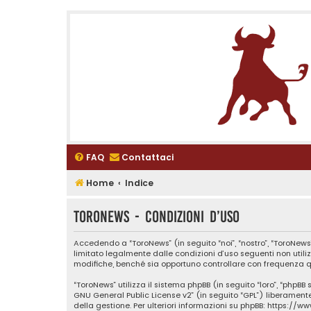
FAQ
Contattaci
Home
Indice
ToroNews - Condizioni d’uso
Accedendo a “ToroNews” (in seguito “noi”, “nostro”, “ToroNews”
limitato legalmente dalle condizioni d’uso seguenti non utili
modifiche, benché sia opportuno controllare con frequenza qu
“ToroNews” utilizza il sistema phpBB (in seguito “loro”, “phpB
GNU General Public License v2
” (in seguito “GPL”) liberamen
della gestione. Per ulteriori informazioni su phpBB:
https://w