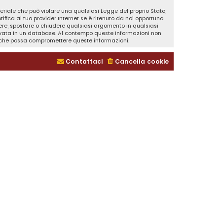
teriale che può violare una qualsiasi Legge del proprio Stato,
fica al tuo provider Internet se è ritenuto da noi opportuno.
rivere, spostare o chiudere qualsiasi argomento in qualsiasi
ervata in un database. Al contempo queste informazioni non
a che possa compromettere queste informazioni.
Contattaci
Cancella cookie