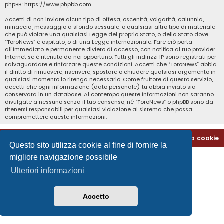
phpBB:
https://www.phpbb.com
.
Accetti di non inviare alcun tipo di offesa, oscenità, volgarità, calunnia,
minaccia, messaggio a sfondo sessuale, o qualsiasi altro tipo di materiale
che può violare una qualsiasi Legge del proprio Stato, o dello Stato dove
“ToroNews” è ospitato, o di una Legge internazionale. Fare ciò porta
all’immediato e permanente divieto di accesso, con notifica al tuo provider
Internet se è ritenuto da noi opportuno. Tutti gli indirizzi IP sono registrati per
salvaguardare e rinforzare queste condizioni. Accetti che “ToroNews” abbia
il diritto di rimuovere, riscrivere, spostare o chiudere qualsiasi argomento in
qualsiasi momento lo ritenga necessario. Come fruitore di questo servizio,
accetti che ogni informazione (dato personale) tu abbia inviato sia
conservata in un database. Al contempo queste informazioni non saranno
divulgate a nessuno senza il tuo consenso, né “ToroNews” o phpBB sono da
ritenersi responsabili per qualsiasi violazione al sistema che possa
compromettere queste informazioni.
Home
Indice
Contattaci
Cancella cookie
Questo sito utilizza cookie al fine di fornire la
migliore navigazione possibile
Ulteriori informazioni
Accetto