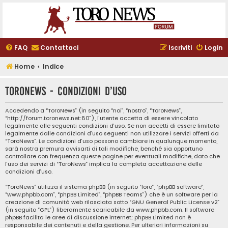
FAQ
Contattaci
Iscriviti
Login
Home
Indice
ToroNews - Condizioni d’uso
Accedendo a “ToroNews” (in seguito “noi”, “nostro”, “ToroNews”,
“http://forum.toronews.net:80”), l’utente accetta di essere vincolato
legalmente alle seguenti condizioni d’uso. Se non accetti di essere limitato
legalmente dalle condizioni d’uso seguenti non utilizzare i servizi offerti da
“ToroNews”. Le condizioni d’uso possono cambiare in qualunque momento,
sarà nostra premura avvisarti di tali modifiche, benché sia opportuno
controllare con frequenza queste pagine per eventuali modifiche, dato che
l’uso dei servizi di “ToroNews” implica la completa accettazione delle
condizioni d’uso.
“ToroNews” utilizza il sistema phpBB (in seguito “loro”, “phpBB software”,
“www.phpbb.com”, “phpBB Limited”, “phpBB Teams”) che è un software per la
creazione di comunità web rilasciata sotto “
GNU General Public License v2
”
(in seguito “GPL”) liberamente scaricabile da
www.phpbb.com
. Il software
phpBB facilita le aree di discussione internet; phpBB Limited non è
responsabile dei contenuti e della gestione. Per ulteriori informazioni su